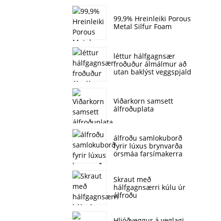
99,9% Hreinleiki Porous
Metal Silfur Foam
léttur hálfgagnsær
froðuður álmálmur að
utan baklýst veggspjald
Viðarkorn samsett
álfroðuplata
álfroðu samlokuborð
fyrir lúxus brynvarða
örsmáa farsímakerra
Skraut með
hálfgagnsærri kúlu úr
álfroðu
Hljóðveggur á veglagi