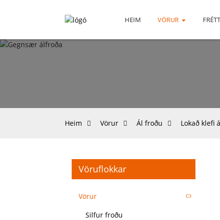
HEIM
VÖRUR
FRÉTT
Heim
Vörur
Ál froðu
Lokað klefi 
Vöruflokkar
Vörur
Silfur froðu