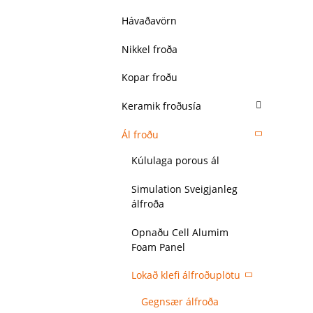
Hávaðavörn
Nikkel froða
Kopar froðu
Keramik froðusía
Ál froðu
Kúlulaga porous ál
Simulation Sveigjanleg
álfroða
Opnaðu Cell Alumim
Foam Panel
Lokað klefi álfroðuplötu
Gegnsær álfroða