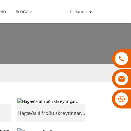
Icelandic
AND
BLOGG
18007928831
.
Hágæða álfroðu skreytingar...