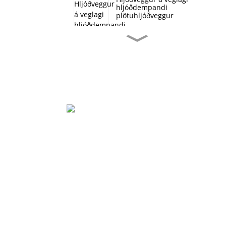
hljóðdempandi
plötuhljóðveggur
Sérhannaðar stærð
Ofurþunnur leiðandi
froðu kopar
Kopar froðu fjölnota efni
Hitaleiðni hlífðar
rafhlöðu rafskaut
Álfroðu eldtefjandi og
hávaðaheldur
Beihai Iðnaðargarðurinn, Changhong Rd 280#,
Jiujiang City, Jiangxi Kína
Tilraunaefni úr málmi
0086-(0)792-8322312
fyrir samfellda
Sales@chinabeihai.net
nikkelfroðu ræmur
rafskautarafhlöður