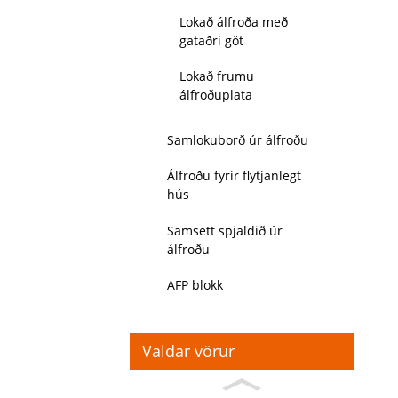
Lokað álfroða með
gataðri göt
Lokað frumu
álfroðuplata
Samlokuborð úr álfroðu
Álfroðu fyrir flytjanlegt
hús
Samsett spjaldið úr
álfroðu
AFP blokk
Valdar vörur