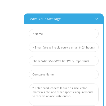
Leave Your Message
örur Okkar
Fréttir
 Froðu
Iðnaðarfréttir
opar Froðu
Fyrirtækjafréttir
kkel Froða
Viðskiptavinamál
ávaðavörn
eramik Froðusía