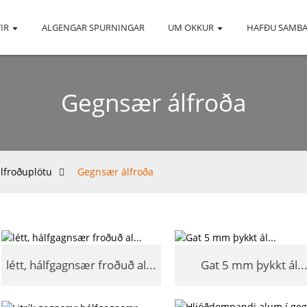
IR
ALGENGAR SPURNINGAR
UM OKKUR
HAFÐU SAMB
Gegnsær álfroða
álfroðuplötu
Gegnsær álfroða
létt, hálfgagnsær froðuð al...
Gat 5 mm þykkt ál..