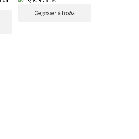
Gegnsær álfroða
í