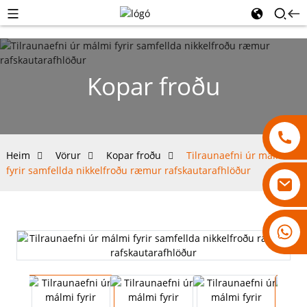
Kopar froðu
Heim
Vörur
Kopar froðu
Tilraunaefni úr málmi
fyrir samfellda nikkelfroðu ræmur rafskautarafhlöður
18007928831