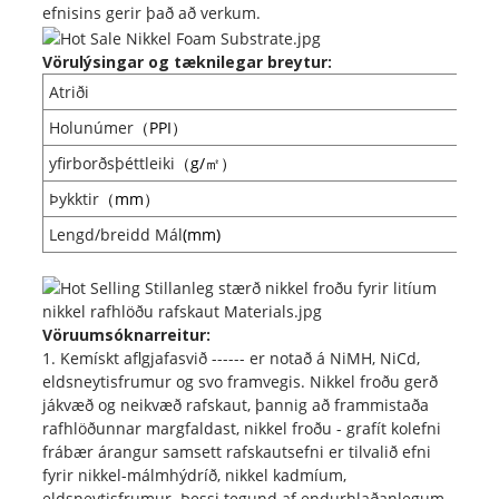
efnisins gerir það að verkum.
Vörulýsingar og tæknilegar breytur:
Atriði
Holunúmer
（PPI）
yfirborðsþéttleiki
（g/㎡）
Þykktir
（mm）
Lengd/breidd Mál
(mm)
Vöruumsóknarreitur:
1. Kemískt aflgjafasvið ------ er notað á NiMH, NiCd,
eldsneytisfrumur og svo framvegis. Nikkel froðu gerð
jákvæð og neikvæð rafskaut, þannig að frammistaða
rafhlöðunnar margfaldast, nikkel froðu - grafít kolefni
frábær árangur samsett rafskautsefni er tilvalið efni
fyrir nikkel-málmhýdríð, nikkel kadmíum,
eldsneytisfrumur. Þessi tegund af endurhlaðanlegum