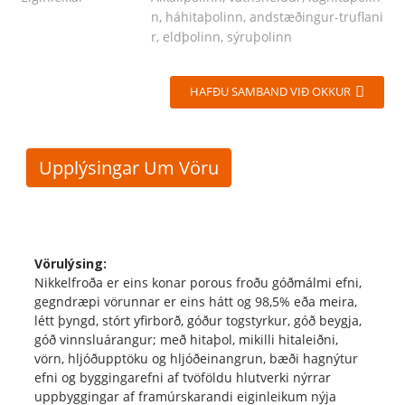
n, háhitaþolinn, andstæðingur-truflani
r, eldþolinn, sýruþolinn
HAFÐU SAMBAND VIÐ OKKUR
Upplýsingar Um Vöru
Vörulýsing:
Nikkelfroða er eins konar porous froðu góðmálmi efni,
gegndræpi vörunnar er eins hátt og 98,5% eða meira,
létt þyngd, stórt yfirborð, góður togstyrkur, góð beygja,
góð vinnsluárangur; með hitaþol, mikilli hitaleiðni,
vörn, hljóðupptöku og hljóðeinangrun, bæði hagnýtur
efni og byggingarefni af tvöföldu hlutverki nýrrar
uppbyggingar af framúrskarandi eiginleikum nýja