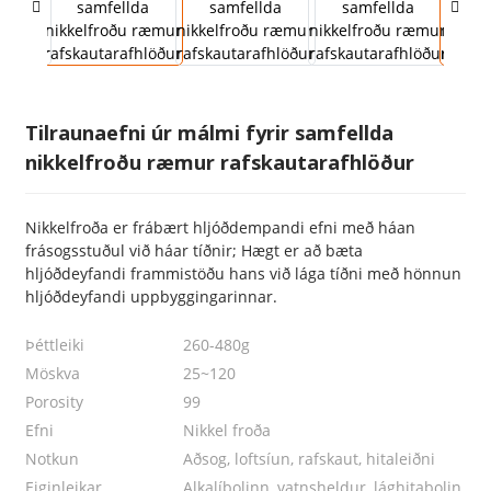
Tilraunaefni úr málmi fyrir samfellda
nikkelfroðu ræmur rafskautarafhlöður
Nikkelfroða er frábært hljóðdempandi efni með háan
frásogsstuðul við háar tíðnir; Hægt er að bæta
hljóðdeyfandi frammistöðu hans við lága tíðni með hönnun
hljóðdeyfandi uppbyggingarinnar.
Þéttleiki
260-480g
Möskva
25~120
Porosity
99
Efni
Nikkel froða
Notkun
Aðsog, loftsíun, rafskaut, hitaleiðni
Eiginleikar
Alkalíþolinn, vatnsheldur, lághitaþolin