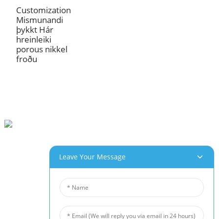
Customization
Mismunandi
þykkt Hár
hreinleiki
porous nikkel
froðu
Beihai Iðnaðargarðurinn, Changhong Rd 280#, Jiujiang City, Jiangxi Kína
0086-(0)792-8322312
Leave Your Message
Sales@chinabeihai.net
Um Okkur
Verksmiðjuferð
Þjónustudeild