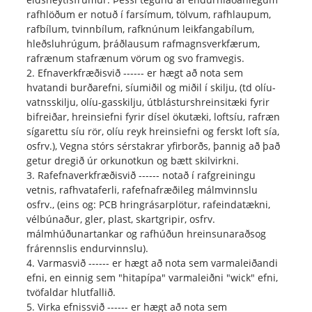
rafhlöðum er notuð í farsímum, tölvum, rafhlaupum,
rafbílum, tvinnbílum, rafknúnum leikfangabílum,
hleðsluhrúgum, þráðlausum rafmagnsverkfærum,
rafrænum stafrænum vörum og svo framvegis.
2. Efnaverkfræðisvið ------ er hægt að nota sem
hvatandi burðarefni, síumiðil og miðil í skilju, (td olíu-
vatnsskilju, olíu-gasskilju, útblásturshreinsitæki fyrir
bifreiðar, hreinsiefni fyrir dísel ökutæki, loftsíu, rafræn
sígarettu síu rör, olíu reyk hreinsiefni og ferskt loft sía,
osfrv.), Vegna stórs sérstakrar yfirborðs, þannig að það
getur dregið úr orkunotkun og bætt skilvirkni.
3. Rafefnaverkfræðisvið ------ notað í rafgreiningu
vetnis, rafhvataferli, rafefnafræðileg málmvinnslu
osfrv., (eins og: PCB hringrásarplötur, rafeindatækni,
vélbúnaður, gler, plast, skartgripir, osfrv.
málmhúðunartankar og rafhúðun hreinsunaraðsog
frárennslis endurvinnslu).
4. Varmasvið ------ er hægt að nota sem varmaleiðandi
efni, en einnig sem "hitapípa" varmaleiðni "wick" efni,
tvöfaldar hlutfallið.
5. Virka efnissvið ------ er hægt að nota sem