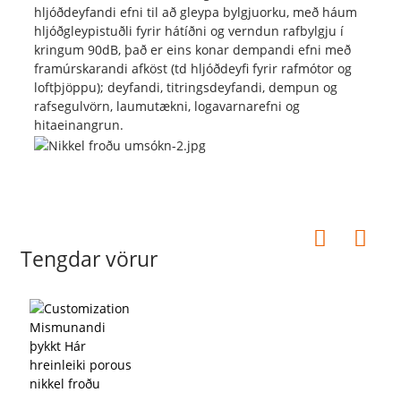
hljóðdeyfandi efni til að gleypa bylgjuorku, með háum
hljóðgleypistuðli fyrir hátíðni og verndun rafbylgju í
kringum 90dB, það er eins konar dempandi efni með
framúrskarandi afköst (td hljóðdeyfi fyrir rafmótor og
loftþjöppu); deyfandi, titringsdeyfandi, dempun og
rafsegulvörn, laumutækni, logavarnarefni og
hitaeinangrun.
Tengdar vörur