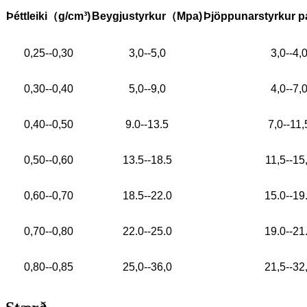
Þéttleiki
（
g/cm³)
Beygjustyrkur
（
Mpa)
Þjöppunarstyrkur pa
0,25--0,30
3,0--5,0
3,0--4,
0,30--0,40
5,0--9,0
4,0--7,
0,40--0,50
9.0--13.5
7,0--11,
0,50--0,60
13.5--18.5
11,5--15
0,60--0,70
18.5--22.0
15.0--19
0,70--0,80
22.0--25.0
19.0--21
0,80--0,85
25,0--36,0
21,5--32