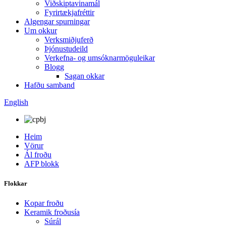
Viðskiptavinamál
Fyrirtækjafréttir
Algengar spurningar
Um okkur
Verksmiðjuferð
Þjónustudeild
Verkefna- og umsóknarmöguleikar
Blogg
Sagan okkar
Hafðu samband
English
Heim
Vörur
Ál froðu
AFP blokk
Flokkar
Kopar froðu
Keramik froðusía
Súrál