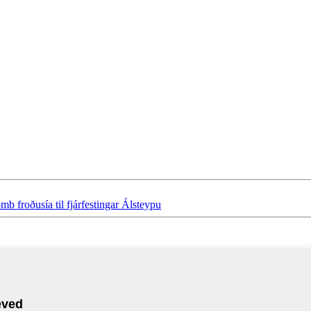
 froðusía til fjárfestingar Álsteypu