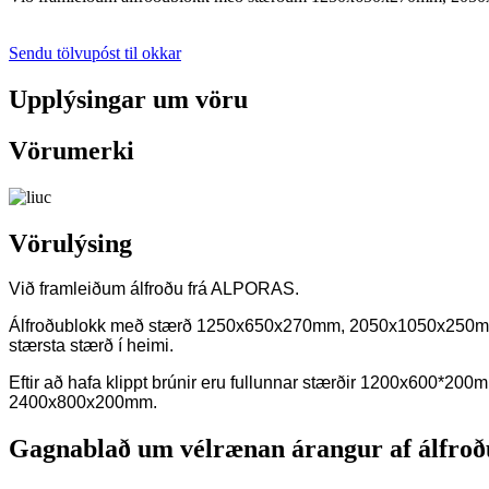
Sendu tölvupóst til okkar
Upplýsingar um vöru
Vörumerki
Vörulýsing
Við framleiðum álfroðu frá ALPORAS.
Álfroðublokk með stærð 1250x650x270mm, 2050x1050x25
stærsta stærð í heimi.
Eftir að hafa klippt brúnir eru fullunnar stærðir 1200x600*
2400x800x200mm.
Gagnablað um vélrænan árangur af álfroð