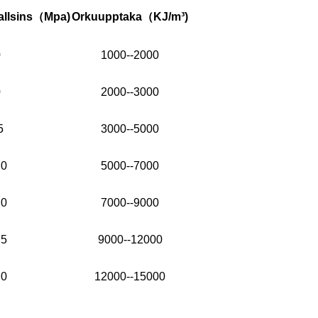
llsins
（
Mpa)
Orkuupptaka
（
KJ/m³)
0
1000--2000
0
2000--3000
5
3000--5000
,0
5000--7000
.0
7000--9000
.5
9000--12000
,0
12000--15000