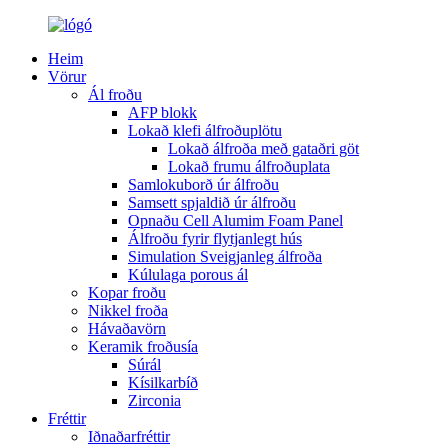
Heim
Vörur
Ál froðu
AFP blokk
Lokað klefi álfroðuplötu
Lokað álfroða með gataðri göt
Lokað frumu álfroðuplata
Samlokuborð úr álfroðu
Samsett spjaldið úr álfroðu
Opnaðu Cell Alumim Foam Panel
Álfroðu fyrir flytjanlegt hús
Simulation Sveigjanleg álfroða
Kúlulaga porous ál
Kopar froðu
Nikkel froða
Hávaðavörn
Keramik froðusía
Súrál
Kísilkarbíð
Zirconia
Fréttir
Iðnaðarfréttir