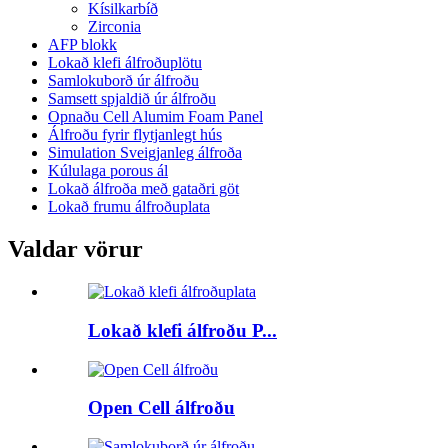
Kísilkarbíð
Zirconia
AFP blokk
Lokað klefi álfroðuplötu
Samlokuborð úr álfroðu
Samsett spjaldið úr álfroðu
Opnaðu Cell Alumim Foam Panel
Álfroðu fyrir flytjanlegt hús
Simulation Sveigjanleg álfroða
Kúlulaga porous ál
Lokað álfroða með gataðri göt
Lokað frumu álfroðuplata
Valdar vörur
Lokað klefi álfroðu P...
Open Cell álfroðu