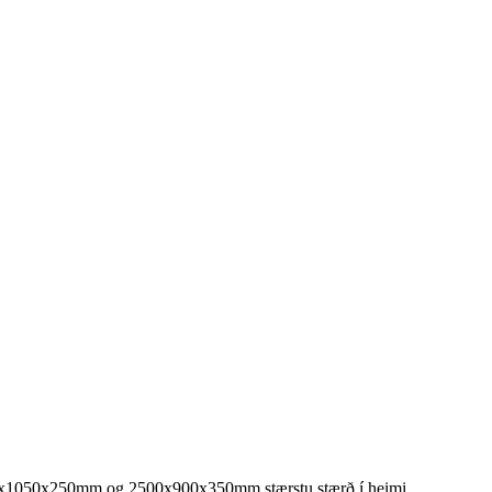
x1050x250mm og 2500x900x350mm stærstu stærð í heimi.