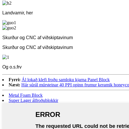
Landvarnir, her
Skurður og CNC af viðskiptavinum
Skurður og CNC af viðskiptavinum
Og o.s.frv
Fyrri:
Ál lokað klefi froðu samloku kjarna Panel Block
Næst:
Hár súrál múrsteinar 40 PPI opinn frumur keramik honeycomb
Metal Foam Block
Super Lager álfroðublokkir